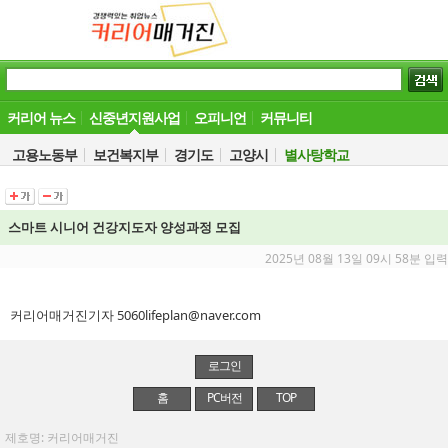
커리어 뉴스
신중년지원사업
오피니언
커뮤니티
고용노동부
보건복지부
경기도
고양시
별사탕학교
스마트 시니어 건강지도자 양성과정 모집
2025년 08월 13일 09시 58분 입력
커리어매거진기자 5060lifeplan@naver.com
로그인
홈
PC버전
TOP
제호명: 커리어매거진