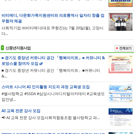
비티메디, 다문화가족지원센터와 의료통역사 일자리 창출 업
무협약 체결
사회적기업 ㈜비티메디(대표 주형진)는 7월 20일(월), 고양시
다...
신중년지원사업
■ 경기도 중장년 커뮤니티 공간 「행복아지트」■ 커뮤니티 &
로망스쿨 참여자 모집 🌿
■ 경기도 중장년 커뮤니티 공간 「행복아지트」■커뮤니티
&...
스마트 시니어 AI 인지활동 지도자 과정 교육생 모집
#별사탕학교 #SSDA #삼성시니어디지털아카데미 #교육생모
집안녕...
AI 교육 전문 강사 모집
📢 AI 교육 전문 강사 모집사회적협동조합 별사탕학교 파...