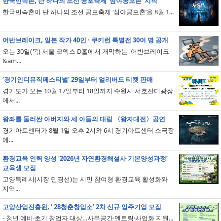
한국민속촌, 단 하나의 조선 공포축제 ‘심야공포촌’ 시작
한국민속촌이 단 하나의 조선 공포축제 ‘심야공포촌’을 8월 1...
어반브레이크, 일본 작가 40인 · 쿠키런 특별전 30여 명 공개
오는 30일(목) 서울 코엑스 D홀에서 개막하는 '어반브레이크
&am...
‘경기인디뮤직페스티벌’ 29일부터 얼리버드 티켓 판매
경기도가 오는 10월 17일부터 18일까지 수원시 서호잔디광장
에서...
왕좌를 둘러싼 아버지와 세 아들의 대립 〈왕자대전〉공연
경기아트센터가 8월 1일 오후 2시와 6시 경기아트센터 소극장
에...
환경교육 인력 양성 ‘2026년 자연환경해설사 기본양성과정’
교육생 모집
고양특례시(시장 민경선)는 시민 참여형 환경교육 활성화와
지역...
고양산업진흥원, ‘ 28청춘창업소’ 2차 신규 입주기업 모집
- 청년 예비·초기 창업자 대상…사무공간·멘토링·사업화 지원...