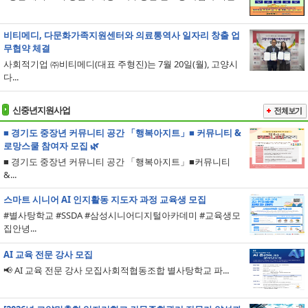
비티메디, 다문화가족지원센터와 의료통역사 일자리 창출 업
무협약 체결
사회적기업 ㈜비티메디(대표 주형진)는 7월 20일(월), 고양시
다...
신중년지원사업
■ 경기도 중장년 커뮤니티 공간 「행복아지트」■ 커뮤니티 &
로망스쿨 참여자 모집 🌿
■ 경기도 중장년 커뮤니티 공간 「행복아지트」■커뮤니티
&...
스마트 시니어 AI 인지활동 지도자 과정 교육생 모집
#별사탕학교 #SSDA #삼성시니어디지털아카데미 #교육생모
집안녕...
AI 교육 전문 강사 모집
📢 AI 교육 전문 강사 모집사회적협동조합 별사탕학교 파...