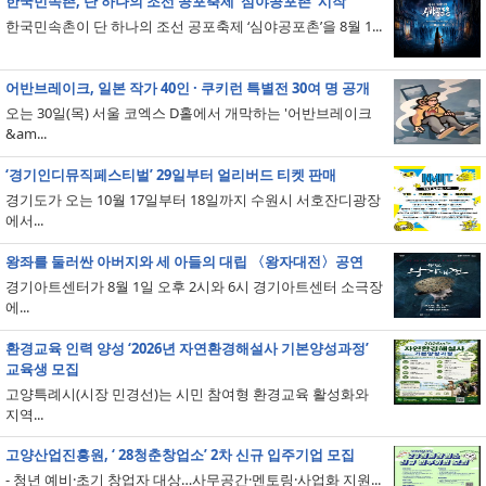
한국민속촌, 단 하나의 조선 공포축제 ‘심야공포촌’ 시작
한국민속촌이 단 하나의 조선 공포축제 ‘심야공포촌’을 8월 1...
어반브레이크, 일본 작가 40인 · 쿠키런 특별전 30여 명 공개
오는 30일(목) 서울 코엑스 D홀에서 개막하는 '어반브레이크
&am...
‘경기인디뮤직페스티벌’ 29일부터 얼리버드 티켓 판매
경기도가 오는 10월 17일부터 18일까지 수원시 서호잔디광장
에서...
왕좌를 둘러싼 아버지와 세 아들의 대립 〈왕자대전〉공연
경기아트센터가 8월 1일 오후 2시와 6시 경기아트센터 소극장
에...
환경교육 인력 양성 ‘2026년 자연환경해설사 기본양성과정’
교육생 모집
고양특례시(시장 민경선)는 시민 참여형 환경교육 활성화와
지역...
고양산업진흥원, ‘ 28청춘창업소’ 2차 신규 입주기업 모집
- 청년 예비·초기 창업자 대상…사무공간·멘토링·사업화 지원...